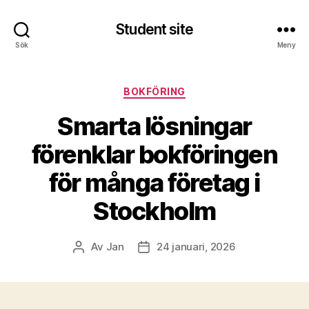
Student site
Sök
Meny
Kategorier
BOKFÖRING
Smarta lösningar
förenklar bokföringen
för många företag i
Stockholm
Av
Jan
24 januari, 2026
Inläggsförfattare
Inläggsdatum