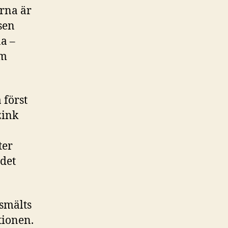
erna är
ssen
na –
om
 först
zink
ter
 det
 smälts
tionen.