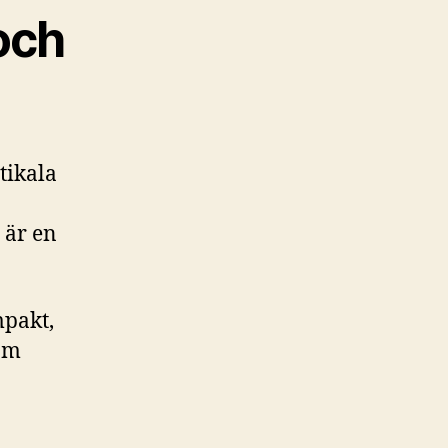
och
tikala
 är en
mpakt,
som