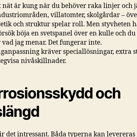
t nät är kung när du behöver raka linjer och
Industriområden, villatomter, skolgårdar – öve
tetik och struktur spelar roll. Men styvheten ha
Försök böja en svetspanel över en kulle och du
r vad jag menar. Det fungerar inte.
ganpassning kräver speciallösningar, extra s
stegvisa nivåskillnader.
rrosionsskydd och
slängd
ir det intressant. Båda typerna kan leverera