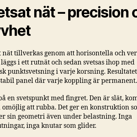
tsat nät – precision 
yvhet
t nät tillverkas genom att horisontella och ver
 läggs i ett rutnät och sedan svetsas ihop med
isk punktsvetsning i varje korsning. Resultatet
 stabil panel där varje koppling är permanent.
å en svetspunkt med fingret. Den är slät, ko
 omöjlig att rubba. Det ger en konstruktion 
er sin geometri även under belastning. Inga
utningar, inga knutar som glider.