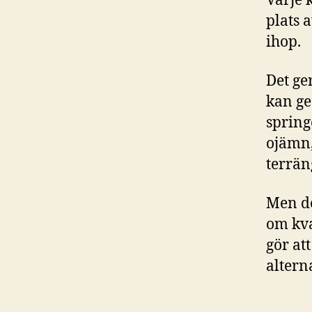
Varje 
plats 
ihop.
Det ger
kan ge
spring
ojämn,
terrän
Men de
om kva
gör att
alterna