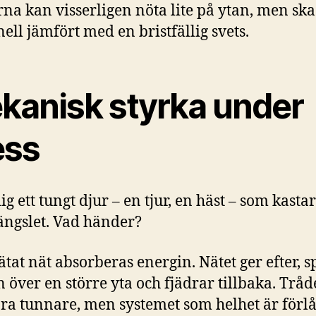
na kan visserligen nöta lite på ytan, men sk
ell jämfört med en bristfällig svets.
kanisk styrka under
ess
g ett tungt djur – en tjur, en häst – som kastar
ängslet. Vad händer?
ätat nät absorberas energin. Nätet ger efter, s
n över en större yta och fjädrar tillbaka. Tråde
ra tunnare, men systemet som helhet är förl