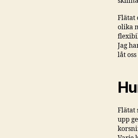
skilln
Flätat
olika 
flexibi
Jag har
låt os
Hur
Flätat
upp ge
korsni