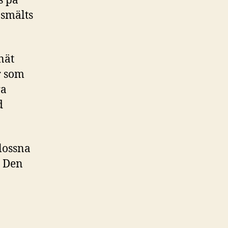
s på
 smälts
 nät
r som
ra
d
lossna
? Den