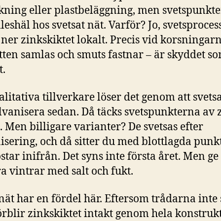
kning eller plastbeläggning, men svetspunkt
lleshäl hos svetsat nät. Varför? Jo, svetsproce
 ner zinkskiktet lokalt. Precis vid korsningar
tten samlas och smuts fastnar – är skyddet s
t.
litativa tillverkare löser det genom att svetsa
lvanisera sedan. Då täcks svetspunkterna av 
t. Men billigare varianter? De svetsas efter
isering, och då sitter du med blottlagda punk
star inifrån. Det syns inte första året. Men ge
ra vintrar med salt och fukt.
 nät har en fördel här. Eftersom trådarna inte
örblir zinkskiktet intakt genom hela konstruk