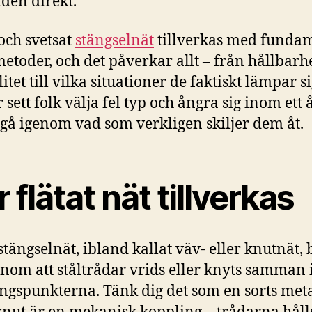
aden direkt.
 och svetsat
stängselnät
tillverkas med fundam
metoder, och det påverkar allt – från hållbarh
litet till vilka situationer de faktiskt lämpar si
 sett folk välja fel typ och ångra sig inom ett å
s gå igenom vad som verkligen skiljer dem åt.
 flätat nät tillverkas
 stängselnät, ibland kallat väv- eller knutnät,
nom att ståltrådar vrids eller knyts samman 
ngspunkterna. Tänk dig det som en sorts meta