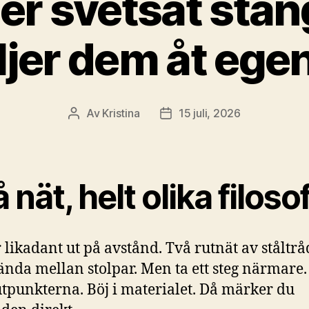
ller svetsat stän
ljer dem åt ege
Av
Kristina
15 juli, 2026
Inläggsförfattare
Inläggsdatum
 nät, helt olika filosof
r likadant ut på avstånd. Två rutnät av ståltrå
nda mellan stolpar. Men ta ett steg närmare
tpunkterna. Böj i materialet. Då märker du