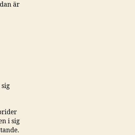
adan är
 sig
prider
n i sig
åtande.