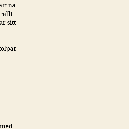
 jämna
rallt
r sitt
tolpar
s med