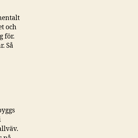
entalt
et och
g för.
r. Så
 byggs
i
llväv.