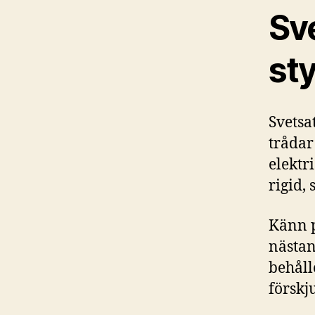
Sve
st
Svetsa
trådar
elektr
rigid,
Känn p
nästan
behåll
förskj