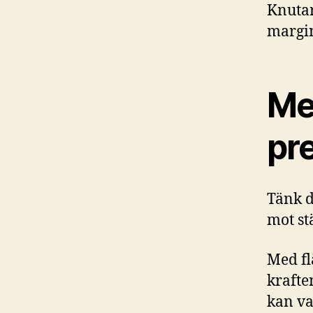
Knutar
margin
Me
pr
Tänk di
mot st
Med fl
krafte
kan va