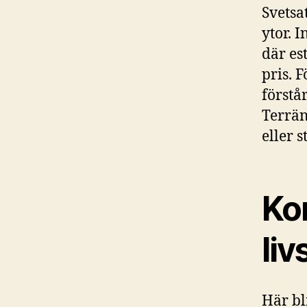
Svetsa
ytor. 
där es
pris. 
förstå
Terrän
eller 
Ko
liv
Här bl