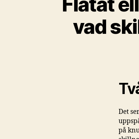
Flätat e
vad ski
Två
Det se
uppspä
på knu