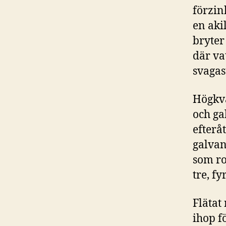
förzin
en aki
bryter
där va
svagas
Högkva
och ga
efterå
galvan
som ro
tre, fy
Flätat
ihop f