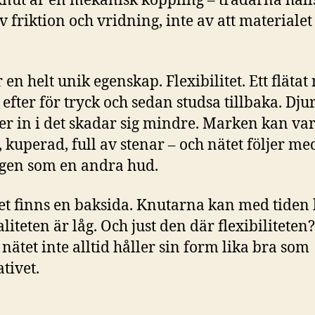
knut är en mekanisk koppling – trådarna håll
av friktion och vridning, inte av att materialet
 en helt unik egenskap. Flexibilitet. Ett flätat
 efter för tryck och sedan studsa tillbaka. Dju
er in i det skadar sig mindre. Marken kan va
 kuperad, full av stenar – och nätet följer me
gen som en andra hud.
t finns en baksida. Knutarna kan med tiden 
liteten är låg. Och just den där flexibiliteten
 nätet inte alltid håller sin form lika bra som
tivet.