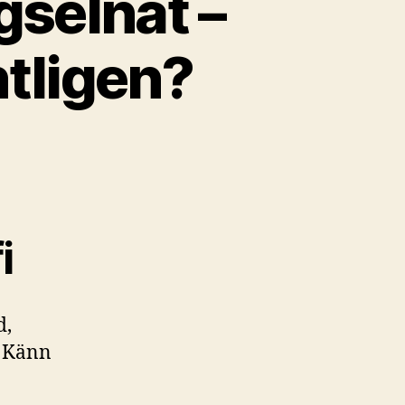
gselnät –
ntligen?
i
d,
. Känn