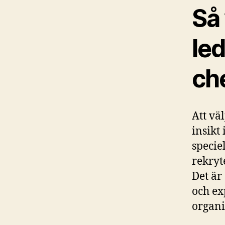
Så
led
ch
Att vä
insikt
specie
rekryt
Det är
och ex
organi