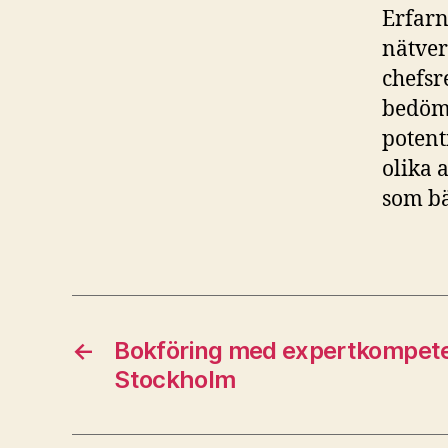
Erfarn
nätver
chefsr
bedömn
potent
olika 
som bä
←
Bokföring med expertkompeten
Stockholm