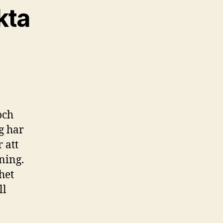
kta
och
g har
 att
tning.
het
ll