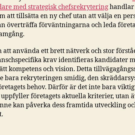
edare med strategisk chefsrekrytering
handlar 
m att tillsätta en ny chef utan att välja en pe
n överträffa förväntningarna och leda föret
ramgång.
att använda ett brett nätverk och stor förstå
anschspecifika krav identifieras kandidater 
ätt kompetens och vision. Detta tillvägagångs
te bara rekryteringen smidig, den skräddarsy
öretagets behov. Därför är det inte bara viktig
 uppfyller företagets aktuella kriterier, utan 
nne kan påverka dess framtida utveckling oc
t.