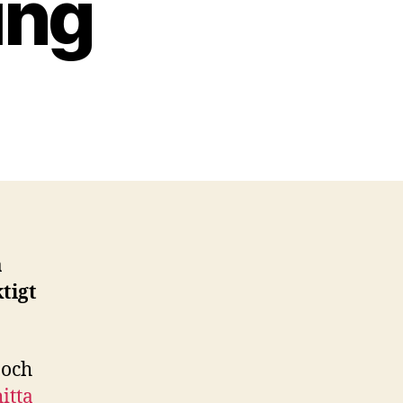
ing
a
tigt
 och
hitta