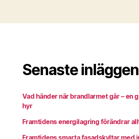
Senaste inläggen
Vad händer när brandlarmet går – en g
hyr
Framtidens energilagring förändrar allt
Framtidens smarta fasadskyltar med i