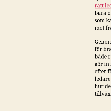
rätt l
bara o
som ka
mot f
Genom 
för br
både r
gör in
efter f
ledare
hur de
tillväx