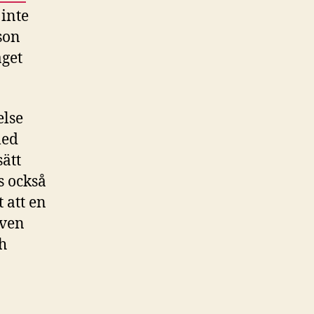
inte
rson
aget
else
med
sätt
s också
t att en
även
h