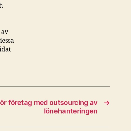
h
 av
dessa
idat
ör företag med outsourcing av
→
lönehanteringen