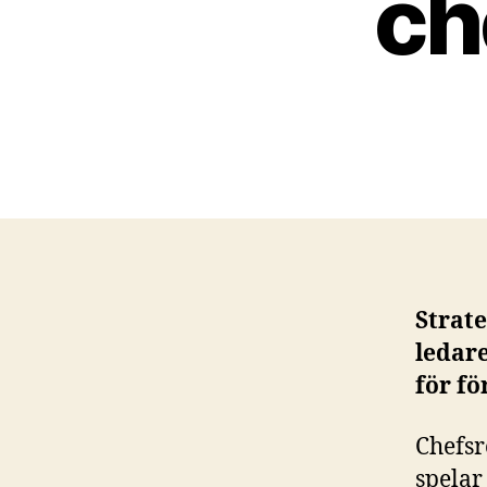
ch
Strate
ledare
för fö
Chefsr
spelar