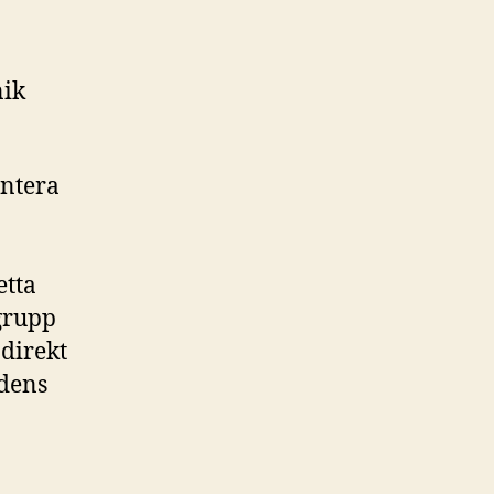
nik
antera
etta
lgrupp
 direkt
idens