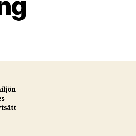
ng
iljön
es
tsätt