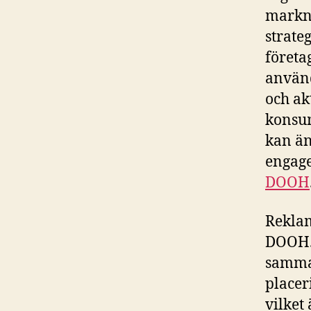
markna
strate
företa
använd
och ak
konsum
kan än
engag
DOOH
Reklam
DOOH. 
samman
placer
vilket