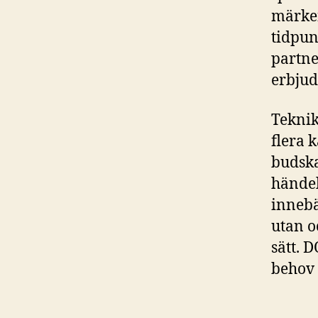
märken
tidpunk
partne
erbjud
Teknik
flera 
budska
händel
innebä
utan o
sätt. 
behov 