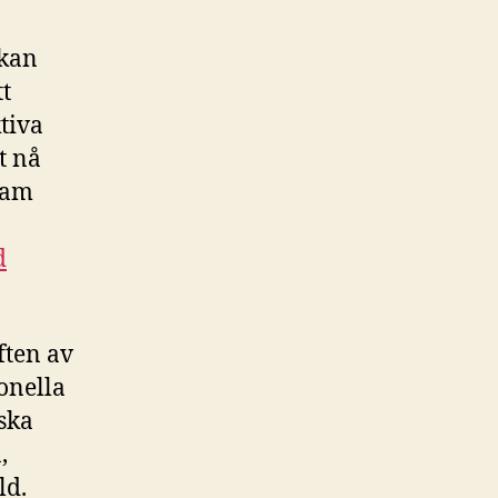
 kan
t
tiva
t nå
lam
d
ften av
onella
ska
,
ld.