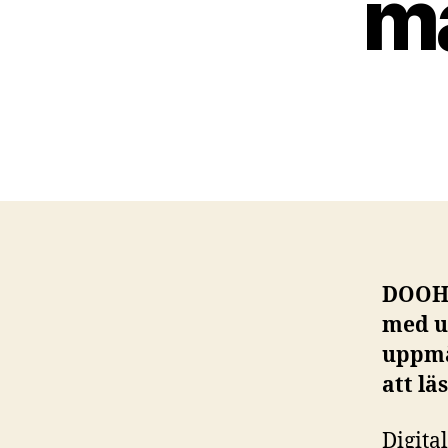
m
DOOH 
med u
uppmä
att lä
Digita