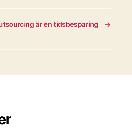
tsourcing är en tidsbesparing
→
er