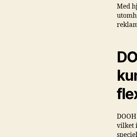
Med hj
utomhu
reklam
DOO
ku
fle
DOOH g
vilket
specie