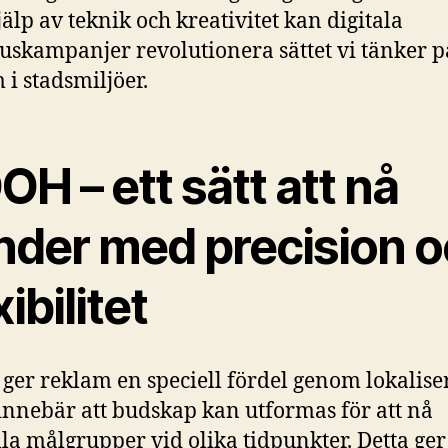
älp av teknik och kreativitet kan digitala
skampanjer revolutionera sättet vi tänker p
 i stadsmiljöer.
H – ett sätt att nå
nder med precision 
xibilitet
er reklam en speciell fördel genom lokalise
 innebär att budskap kan utformas för att nå
lla målgrupper vid olika tidpunkter. Detta ger