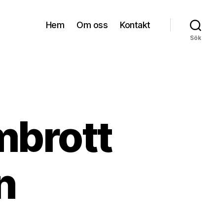
Hem
Om oss
Kontakt
Sök
brott
n