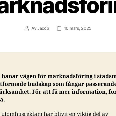
arknadsföri
Av
Jacob
10 mars, 2025
Inläggsförfattare
Inläggsdatum
banar vägen för marknadsföring i stadsm
tformade budskap som fångar passerand
rksamhet. För att få mer information, for
sa.
l utomhusreklam har blivit en viktig del av