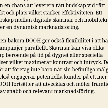
 en chans att leverera rätt budskap vid rätt
t och plats vilket stärker effektiviteten. Ett
rskap mellan digitala skärmar och mobiltek
er en dynamisk marknadsföring.
en bakom DOOH ger också flexibilitet i att h
kampanjer parallellt. Skärmar kan visa olika
p beroende på tid på dygnet eller speciella
ser vilket maximerar kontrast och intryck. D
r att företag inte bara når sin befintliga må
ckså engagerar potentiella kunder på ett mer
DOOH fortsätter att utvecklas och möter framt
av snabb och relevant marknadsföring.