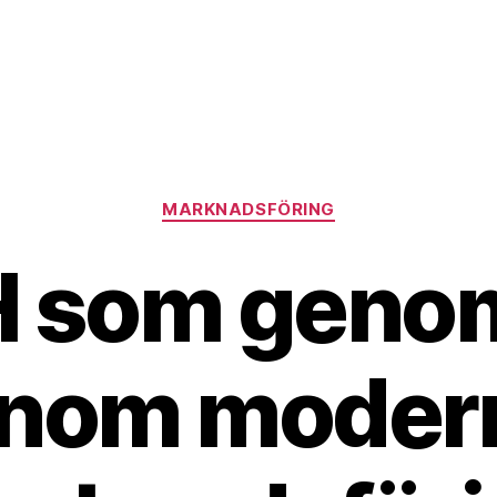
Kategorier
MARKNADSFÖRING
 som genom
inom moder